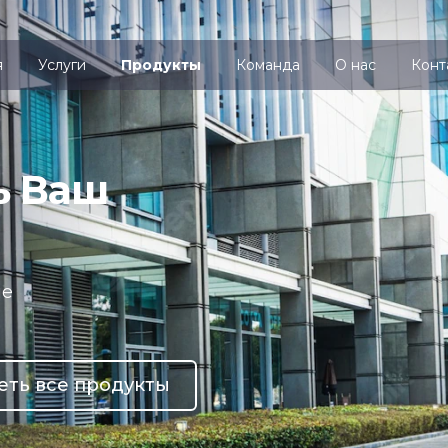
я
Услуги
Продукты
Команда
О нас
Конт
ь Ваш
ие
еть все продукты