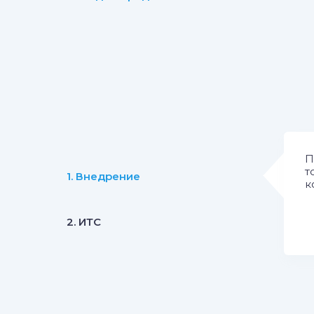
П
т
1. Внедрение
к
2. ИТС