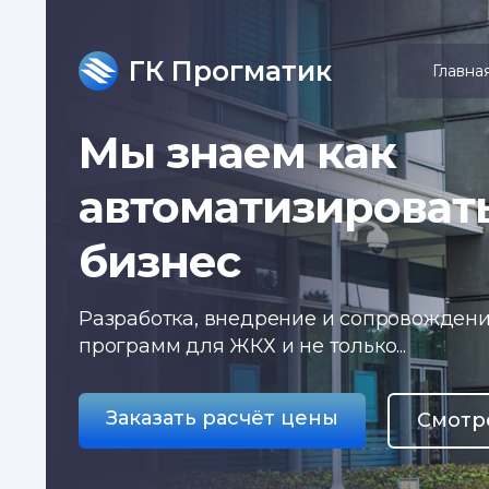
ГК Прогматик
Главна
Мы зн
автом
бизне
Разработка, 
программ для 
Заказать 