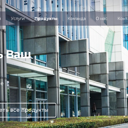
я
Услуги
Продукты
Команда
О нас
Конт
аем как
атизировать Ваш
с
внедрение и сопровождение
ЖКХ и не только...
расчёт цены
Смотреть все продукты