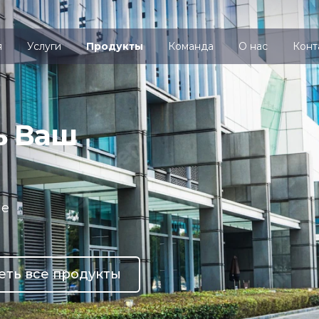
я
Услуги
Продукты
Команда
О нас
Конт
Мы знаем как
автоматизировать 
бизнес
Разработка, внедрение и сопровождение
программ для ЖКХ и не только...
Заказать расчёт цены
Смотреть в